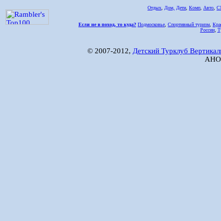
Отдых
,
Дом,
Дети
,
Комп
,
Авто
,
С
Если не в поход, то куда?
Подмосковье
,
Спортивный туризм
,
Кра
России
,
Т
© 2007-2012,
Детский Турклуб Вертикал
АНО 