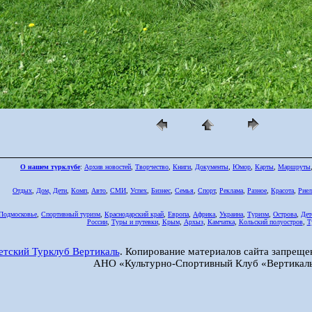
О нашем турклубе
:
Архив новостей
,
Творчество
,
Книги
,
Документы
,
Юмор
,
Карты
,
Маршруты
Отдых
,
Дом,
Дети
,
Комп
,
Авто
,
СМИ
,
Успех
,
Бизнес
,
Семья
,
Спорт
,
Реклама
,
Разное
,
Красота
,
Риел
Подмосковье
,
Спортивный туризм
,
Краснодарский край
,
Европа
,
Африка
,
Украина
,
Туризм
,
Острова
,
Дет
России
,
Туры и путевки
,
Крым
,
Архыз
,
Камчатка
,
Кольский полуостров
,
Т
етский Турклуб Вертикаль
. Копирование материалов сайта запреще
АНО «Культурно-Спортивный Клуб «Вертикаль