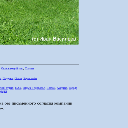
,
Окружающий мир
,
Советы
т
,
Подарки
,
Отели
,
Карта сайта
ский отдых
,
ОАЭ
,
Отдых и здоровье
,
Восток
,
Америка
,
Города
урция
на без письменного согласия компании
».