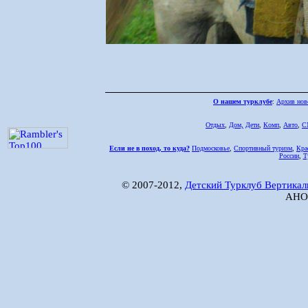
О нашем турклубе
:
Архив нов
Отдых
,
Дом,
Дети
,
Комп
,
Авто
,
С
Если не в поход, то куда?
Подмосковье
,
Спортивный туризм
,
Кра
России
,
Т
© 2007-2012,
Детский Турклуб Вертикал
АНО 