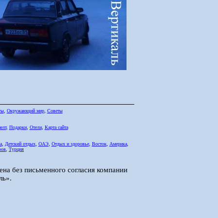
ты
,
Окружающий мир
,
Советы
елт
,
Подарки
,
Отели
,
Карта сайта
а
,
Детский отдых
,
ОАЭ
,
Отдых и здоровье
,
Восток
,
Америка
,
ров
,
Турция
ена без письменного согласия компании
ль».