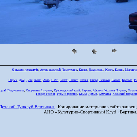
О нашем турклубе
:
Архив новостей
,
Творчество
,
Книги
,
Документы
,
Юмор
,
Карты
,
Маршру
Отдых
,
Дом,
Дети
,
Комп
,
Авто
,
СМИ
,
Успех
,
Бизнес
,
Семья
,
Спорт
,
Реклама
,
Разное
,
Красота
,
Ри
куда?
Подмосковье
,
Спортивный туризм
,
Краснодарский край
,
Европа
,
Африка
,
Украина
,
Туризм
,
Остров
Города России
,
Туры и путевки
,
Крым
,
Архыз
,
Камчатка
,
Кольский полуост
Детский Турклуб Вертикаль
. Копирование материалов сайта запрещ
АНО «Культурно-Спортивный Клуб «Вертика