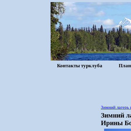
Контакты турклуба
План
Зимний лагерь 
Зимний л
Ирины Бо