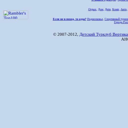
Отдых
,
Дом,
Дети
,
Комп
,
Авто
Если не в поход, то куда?
Подмосковье
,
Спортивный туриз
Города Рос
© 2007-2012,
Детский Турклуб Вертика
АНО