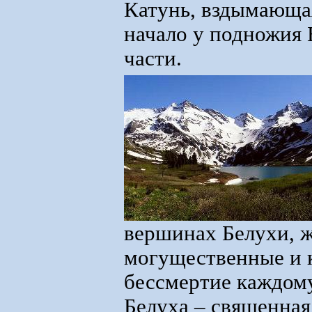
Катунь, вздымающая
начало у подножия 
части.
вершинах Белухи, ж
могущественные и к
бессмертие каждому
Белуха – священная