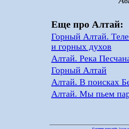
Ав
Еще про Алтай:
Горный Алтай. Теле
и горных духов
Алтай. Река Песчан
Горный Алтай
Алтай. В поисках Б
Алтай. Мы пьем па
О нашем турклубе
:
Архив н