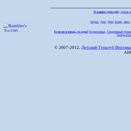
О нашем турклубе
:
Архив н
Отдых
,
Дом,
Дети
,
Комп
,
Авто
Если не в поход, то куда?
Подмосковье
,
Спортивный туриз
Города Рос
© 2007-2012,
Детский Турклуб Вертика
АНО