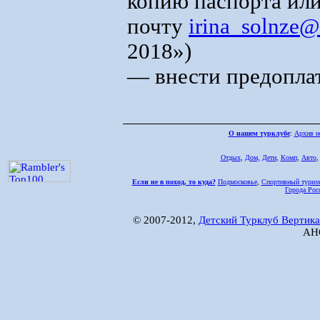
копию паспорта или
почту
irina_solnze@
2018»)
— внести предоплат
О нашем турклубе
:
Архив н
Отдых
,
Дом,
Дети
,
Комп
,
Авто
Если не в поход, то куда?
Подмосковье
,
Спортивный туриз
Города Рос
© 2007-2012,
Детский Турклуб Вертика
АНО