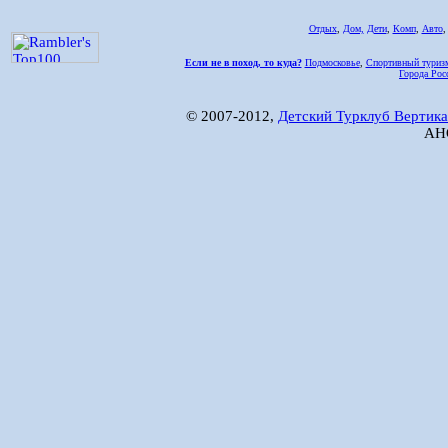
Отдых
,
Дом,
Дети
,
Комп
,
Авто
Если не в поход, то куда?
Подмосковье
,
Спортивный туриз
Города Рос
© 2007-2012,
Детский Турклуб Вертика
АНО