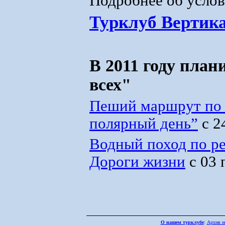
Подробнее об услов
Турклуб Вертика
В 2011 году пла
всех"
Пеший маршрут по 
полярный день”
с 2
Водный поход по р
Дороги жизни
с 03 
О нашем турклубе
:
Архив н