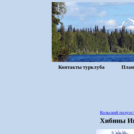
Контакты турклуба
План
Кольский полуост
Хибины Ию