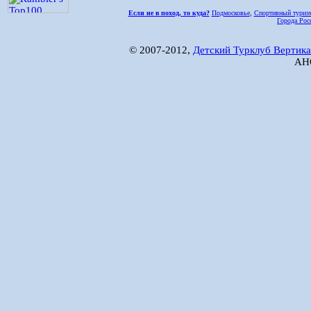
Если не в поход, то куда?
Подмосковье
,
Спортивный туриз
Города Рос
© 2007-2012,
Детский Турклуб Вертика
АНО