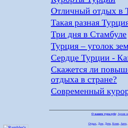
Отличный отдых в 
Такая разная Турци
Три дня в Стамбуле
Турция – уголок зе
Сердце Турции - К
Скажется ли повыше
отдыха в стране?
Современный курор
О нашем турклубе
:
Архив н
Отдых
,
Дом,
Дети
,
Комп
,
Авто