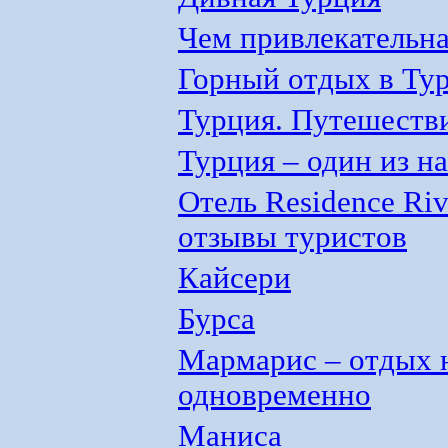
Чем привлекательна
Горный отдых в Ту
Турция. Путешестви
Турция – один из н
Отель Residence Riv
отзывы туристов
Кайсери
Бурса
Мармарис – отдых 
одновременно
Маниса