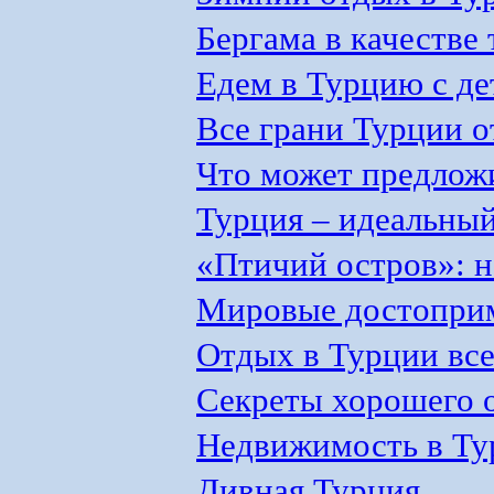
Бергама в качестве
Едем в Турцию с д
Все грани Турции о
Что может предлож
Турция – идеальный
«Птичий остров»: 
Мировые достоприм
Отдых в Турции все
Секреты хорошего 
Недвижимость в Ту
Дивная Турция