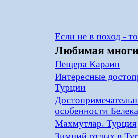
Если не в поход - то
Любимая многи
Пещера Караин
Интересные достоп
Турции
Достопримечательн
особенности Белек
Махмутлар. Турция
Зимний отдых в Ту