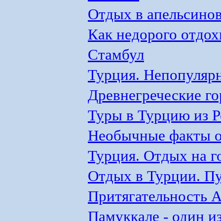
Отдых в апельсино
Как недорого отдох
Стамбул
Турция. Непопулярн
Древнегреческие го
Туры в Турцию из Р
Необычные факты о
Турция. Отдых на 
Отдых в Турции. П
Притягательность 
Памуккале - один и