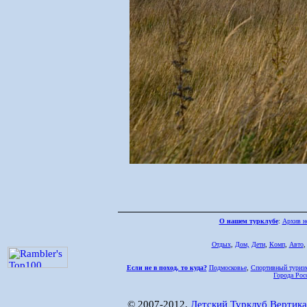
О нашем турклубе
:
Архив н
Отдых
,
Дом,
Дети
,
Комп
,
Авто
Если не в поход, то куда?
Подмосковье
,
Спортивный туриз
Города Рос
© 2007-2012,
Детский Турклуб Вертика