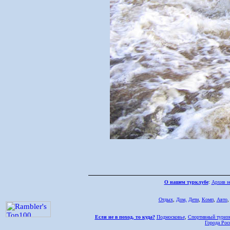
О нашем турклубе
:
Архив н
Отдых
,
Дом,
Дети
,
Комп
,
Авто
Если не в поход, то куда?
Подмосковье
,
Спортивный туриз
Города Рос