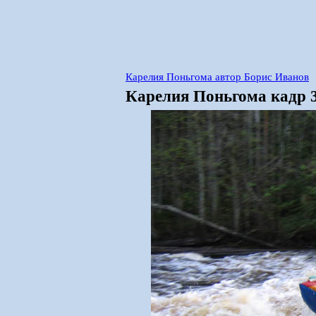
Карелия Поньгома автор Борис Иванов
Карелия Поньгома кадр 