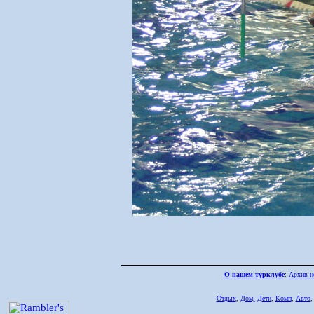
О нашем турклубе
:
Архив н
Отдых
,
Дом,
Дети
,
Комп
,
Авто