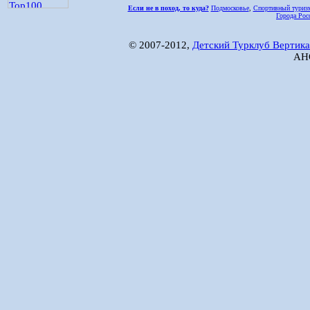
Если не в поход, то куда?
Подмосковье
,
Спортивный туриз
Города Рос
© 2007-2012,
Детский Турклуб Вертика
АНО