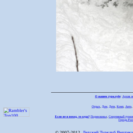
О нашем турклубе
:
Архив н
Отдых
,
Дом,
Дети
,
Комп
,
Авто
Если не в поход, то куда?
Подмосковье
,
Спортивный туриз
Города Рос
© 2007-2012,
Детский Турклуб Вертика