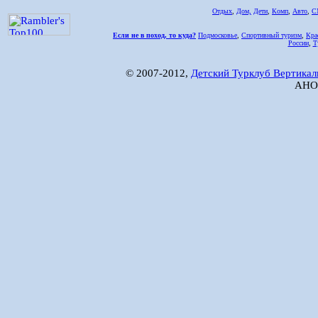
Отдых
,
Дом,
Дети
,
Комп
,
Авто
,
С
Если не в поход, то куда?
Подмосковье
,
Спортивный туризм
,
Кра
России
,
Т
© 2007-2012,
Детский Турклуб Вертикал
АНО 