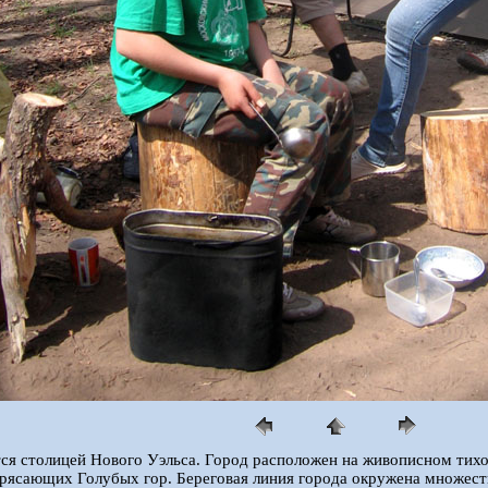
ся столицей Нового Уэльса. Город расположен на живописном тих
рясающих Голубых гор. Береговая линия города окружена множес