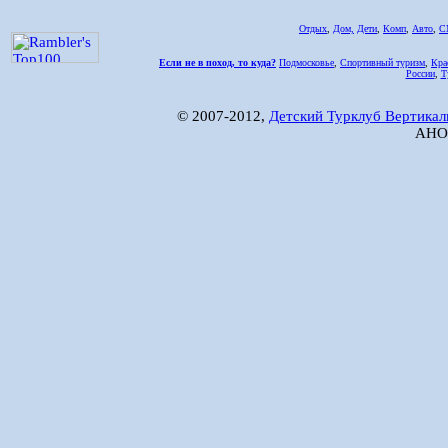
Отдых
,
Дом,
Дети
,
Комп
,
Авто
,
С
Если не в поход, то куда?
Подмосковье
,
Спортивный туризм
,
Кра
России
,
Т
© 2007-2012,
Детский Турклуб Вертикал
АНО 