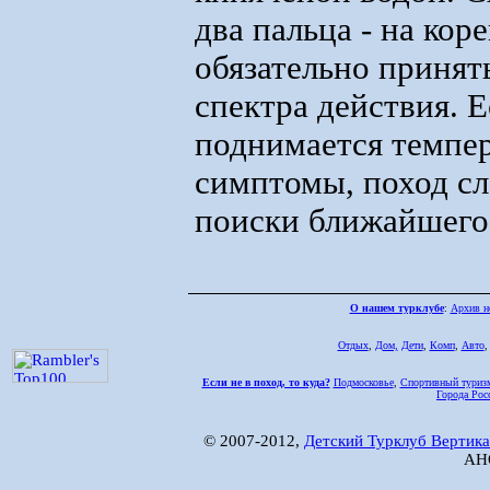
два пальца - на кор
обязательно принят
спектра действия. 
поднимается темпе
симптомы, поход сл
поиски ближайшего
О нашем турклубе
:
Архив н
Отдых
,
Дом,
Дети
,
Комп
,
Авто
Если не в поход, то куда?
Подмосковье
,
Спортивный туриз
Города Рос
© 2007-2012,
Детский Турклуб Вертика
АНО