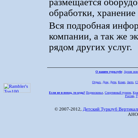
размещается оборудо
обработки, хранение
Вся подробная инфор
компании, а так же э
рядом других услуг.
О нашем турклубе
:
Архив нов
Отдых
,
Дом,
Дети
,
Комп
,
Авто
,
С
Если не в поход, то куда?
Подмосковье
,
Спортивный туризм
,
Кра
России
,
Т
© 2007-2012,
Детский Турклуб Вертикал
АНО 