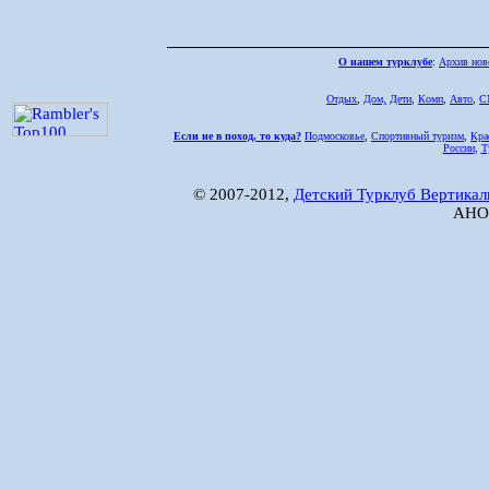
О нашем турклубе
:
Архив нов
Отдых
,
Дом,
Дети
,
Комп
,
Авто
,
С
Если не в поход, то куда?
Подмосковье
,
Спортивный туризм
,
Кра
России
,
Т
© 2007-2012,
Детский Турклуб Вертикал
АНО 