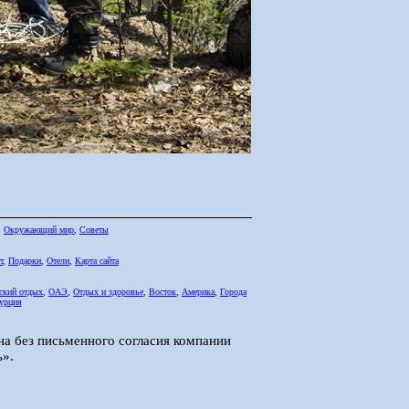
,
Окружающий мир
,
Советы
т
,
Подарки
,
Отели
,
Карта сайта
ский отдых
,
ОАЭ
,
Отдых и здоровье
,
Восток
,
Америка
,
Города
урция
на без письменного согласия компании
».