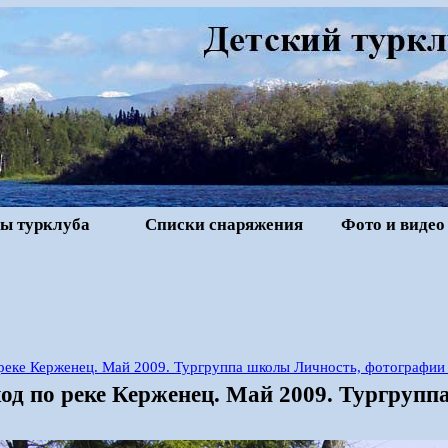
ы турклуба
Списки снаряжения
Фото и видео
реке Керженец. Май 2009. Тургруппа школы Личность, фотографии
од по реке Керженец. Май 2009. Тургрупп