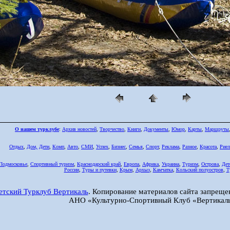
О нашем турклубе
:
Архив новостей
,
Творчество
,
Книги
,
Документы
,
Юмор
,
Карты
,
Маршруты
Отдых
,
Дом,
Дети
,
Комп
,
Авто
,
СМИ
,
Успех
,
Бизнес
,
Семья
,
Спорт
,
Реклама
,
Разное
,
Красота
,
Риел
Подмосковье
,
Спортивный туризм
,
Краснодарский край
,
Европа
,
Африка
,
Украина
,
Туризм
,
Острова
,
Дет
России
,
Туры и путевки
,
Крым
,
Архыз
,
Камчатка
,
Кольский полуостров
,
Т
етский Турклуб Вертикаль
. Копирование материалов сайта запреще
АНО «Культурно-Спортивный Клуб «Вертикаль