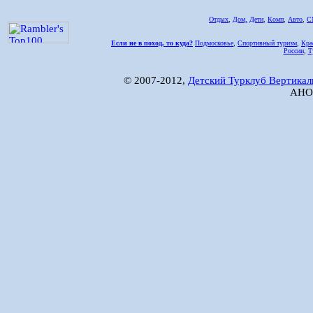
Отдых
,
Дом,
Дети
,
Комп
,
Авто
,
С
Если не в поход, то куда?
Подмосковье
,
Спортивный туризм
,
Кра
России
,
Т
© 2007-2012,
Детский Турклуб Вертикал
АНО 