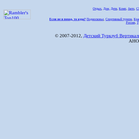
Отдых
,
Дом,
Дети
,
Комп
,
Авто
,
С
Если не в поход, то куда?
Подмосковье
,
Спортивный туризм
,
Кра
России
,
Т
© 2007-2012,
Детский Турклуб Вертикал
АНО 