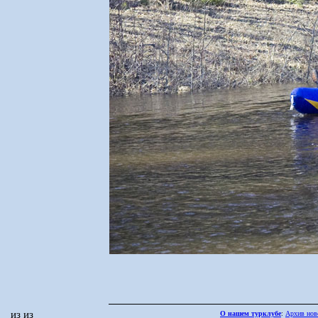
из из
О нашем турклубе
:
Архив нов