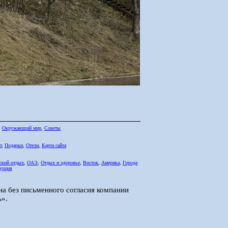
,
Окружающий мир
,
Советы
т
,
Подарки
,
Отели
,
Карта сайта
ский отдых
,
ОАЭ
,
Отдых и здоровье
,
Восток
,
Америка
,
Города
урция
на без письменного согласия компании
».