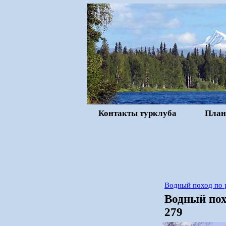
Контакты турклуба
План
Водный поход по 
Водный пох
279