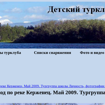
ы турклуба
Списки снаряжения
Фото и видео
реке Керженец. Май 2009. Тургруппа школы Личность, фотографии
од по реке Керженец. Май 2009. Тургрупп