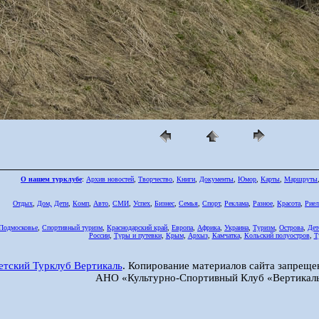
О нашем турклубе
:
Архив новостей
,
Творчество
,
Книги
,
Документы
,
Юмор
,
Карты
,
Маршруты
Отдых
,
Дом,
Дети
,
Комп
,
Авто
,
СМИ
,
Успех
,
Бизнес
,
Семья
,
Спорт
,
Реклама
,
Разное
,
Красота
,
Риел
Подмосковье
,
Спортивный туризм
,
Краснодарский край
,
Европа
,
Африка
,
Украина
,
Туризм
,
Острова
,
Дет
России
,
Туры и путевки
,
Крым
,
Архыз
,
Камчатка
,
Кольский полуостров
,
Т
етский Турклуб Вертикаль
. Копирование материалов сайта запреще
АНО «Культурно-Спортивный Клуб «Вертикаль