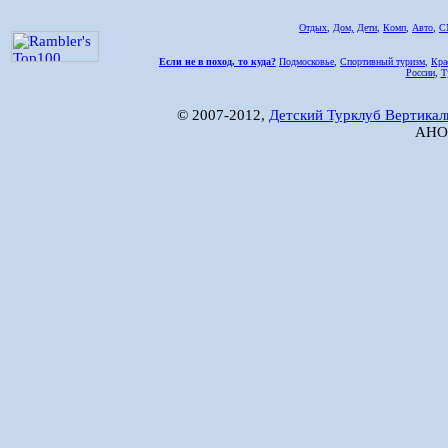
Отдых
,
Дом,
Дети
,
Комп
,
Авто
,
С
Если не в поход, то куда?
Подмосковье
,
Спортивный туризм
,
Кра
России
,
Т
© 2007-2012,
Детский Турклуб Вертикал
АНО 