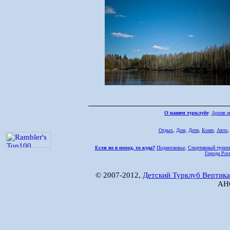
О нашем турклубе
:
Архив н
Отдых
,
Дом,
Дети
,
Комп
,
Авто
Если не в поход, то куда?
Подмосковье
,
Спортивный туриз
Города Рос
© 2007-2012,
Детский Турклуб Вертика
АНО