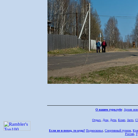
О нашем турклубе
:
Архив нов
Отдых
,
Дом,
Дети
,
Комп
,
Авто
,
С
Если не в поход, то куда?
Подмосковье
,
Спортивный туризм
,
Кра
России
,
Т