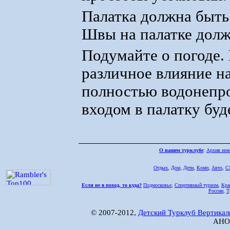
Палатка должна быть 
Швы на палатке дол
Подумайте о погоде. 
различное влияние на
полностью водонепро
входом в палатку буд
О нашем турклубе
:
Архив нов
Отдых
,
Дом,
Дети
,
Комп
,
Авто
,
С
Если не в поход, то куда?
Подмосковье
,
Спортивный туризм
,
Кра
России
,
Т
© 2007-2012,
Детский Турклуб Вертикал
АНО 