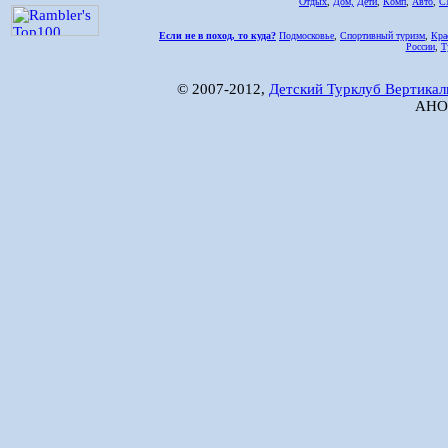
Отдых
,
Дом,
Дети
,
Комп
,
Авто
,
С
Если не в поход, то куда?
Подмосковье
,
Спортивный туризм
,
Кра
России
,
Т
© 2007-2012,
Детский Турклуб Вертикал
АНО 