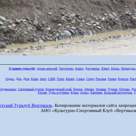
О нашем турклубе
:
Архив новостей
,
Творчество
,
Книги
,
Документы
,
Юмор
,
Карты
,
Маршруты
Отдых
,
Дом,
Дети
,
Комп
,
Авто
,
СМИ
,
Успех
,
Бизнес
,
Семья
,
Спорт
,
Реклама
,
Разное
,
Красота
,
Риел
Подмосковье
,
Спортивный туризм
,
Краснодарский край
,
Европа
,
Африка
,
Украина
,
Туризм
,
Острова
,
Дет
России
,
Туры и путевки
,
Крым
,
Архыз
,
Камчатка
,
Кольский полуостров
,
Т
етский Турклуб Вертикаль
. Копирование материалов сайта запреще
АНО «Культурно-Спортивный Клуб «Вертикаль