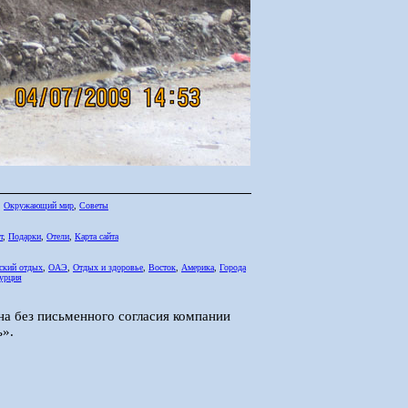
,
Окружающий мир
,
Советы
т
,
Подарки
,
Отели
,
Карта сайта
ский отдых
,
ОАЭ
,
Отдых и здоровье
,
Восток
,
Америка
,
Города
урция
на без письменного согласия компании
».