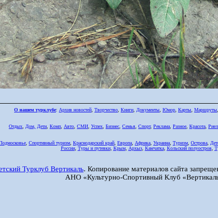
О нашем турклубе
:
Архив новостей
,
Творчество
,
Книги
,
Документы
,
Юмор
,
Карты
,
Маршруты
Отдых
,
Дом,
Дети
,
Комп
,
Авто
,
СМИ
,
Успех
,
Бизнес
,
Семья
,
Спорт
,
Реклама
,
Разное
,
Красота
,
Риел
Подмосковье
,
Спортивный туризм
,
Краснодарский край
,
Европа
,
Африка
,
Украина
,
Туризм
,
Острова
,
Дет
России
,
Туры и путевки
,
Крым
,
Архыз
,
Камчатка
,
Кольский полуостров
,
Т
етский Турклуб Вертикаль
. Копирование материалов сайта запреще
АНО «Культурно-Спортивный Клуб «Вертикаль