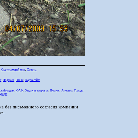
,
Окружающий мир
,
Советы
т
,
Подарки
,
Отели
,
Карта сайта
ский отдых
,
ОАЭ
,
Отдых и здоровье
,
Восток
,
Америка
,
Города
урция
на без письменного согласия компании
».