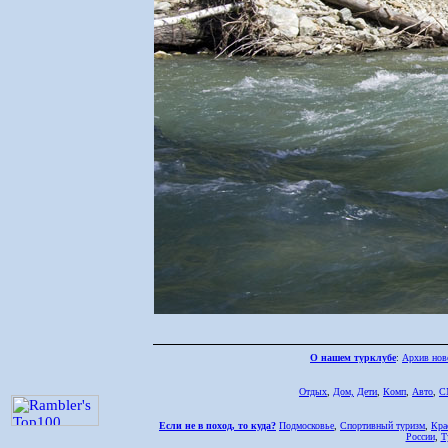
О нашем турклубе
:
Архив нов
Отдых
,
Дом,
Дети
,
Комп
,
Авто
,
С
Если не в поход, то куда?
Подмосковье
,
Спортивный туризм
,
Кра
России
,
Т