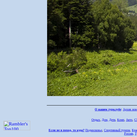
О нашем турклубе
:
Архив нов
Отдых
,
Дом,
Дети
,
Комп
,
Авто
,
С
Если не в поход, то куда?
Подмосковье
,
Спортивный туризм
,
Кра
России
,
Т