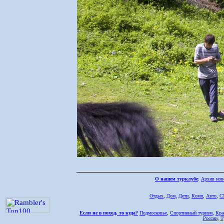
О нашем турклубе
:
Архив нов
Отдых
,
Дом,
Дети
,
Комп
,
Авто
,
С
Если не в поход, то куда?
Подмосковье
,
Спортивный туризм
,
Кра
России
,
Т