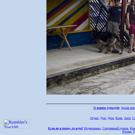
О нашем турклубе
:
Архив нов
Отдых
,
Дом,
Дети
,
Комп
,
Авто
,
С
Если не в поход, то куда?
Подмосковье
,
Спортивный туризм
,
Кра
России
,
Т