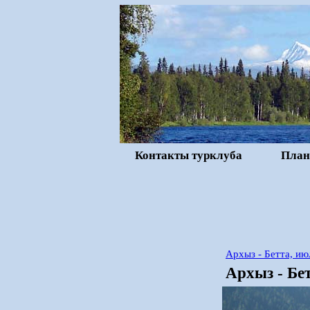
Контакты турклуба
План
Архыз - Бетта, и
Архыз - Бе