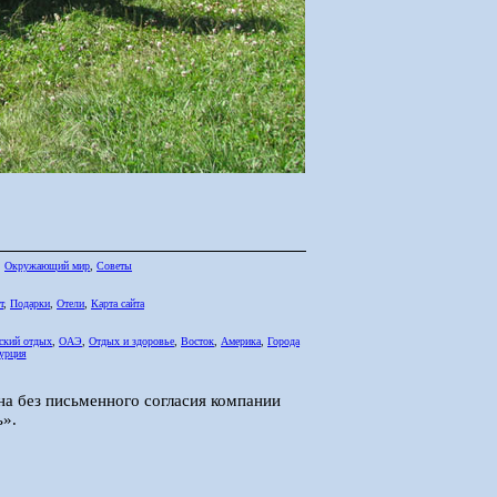
,
Окружающий мир
,
Советы
т
,
Подарки
,
Отели
,
Карта сайта
ский отдых
,
ОАЭ
,
Отдых и здоровье
,
Восток
,
Америка
,
Города
урция
на без письменного согласия компании
».