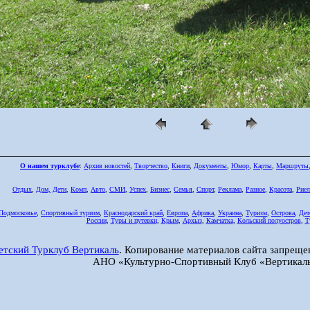
О нашем турклубе
:
Архив новостей
,
Творчество
,
Книги
,
Документы
,
Юмор
,
Карты
,
Маршруты
Отдых
,
Дом,
Дети
,
Комп
,
Авто
,
СМИ
,
Успех
,
Бизнес
,
Семья
,
Спорт
,
Реклама
,
Разное
,
Красота
,
Риел
Подмосковье
,
Спортивный туризм
,
Краснодарский край
,
Европа
,
Африка
,
Украина
,
Туризм
,
Острова
,
Дет
России
,
Туры и путевки
,
Крым
,
Архыз
,
Камчатка
,
Кольский полуостров
,
Т
етский Турклуб Вертикаль
. Копирование материалов сайта запреще
АНО «Культурно-Спортивный Клуб «Вертикаль