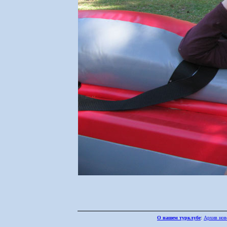
О нашем турклубе
:
Архив нов