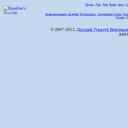
Отдых
,
Дом,
Дети
,
Комп
,
Авто
,
С
Если не в поход, то куда?
Подмосковье
,
Спортивный туризм
,
Кра
России
,
Т
© 2007-2012,
Детский Турклуб Вертикал
АНО 