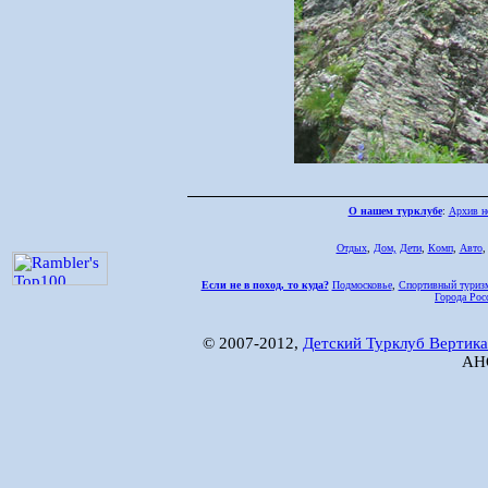
О нашем турклубе
:
Архив н
Отдых
,
Дом,
Дети
,
Комп
,
Авто
Если не в поход, то куда?
Подмосковье
,
Спортивный туриз
Города Рос
© 2007-2012,
Детский Турклуб Вертика
АНО