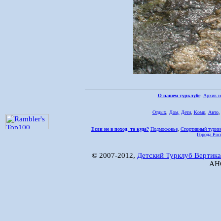
О нашем турклубе
:
Архив н
Отдых
,
Дом,
Дети
,
Комп
,
Авто
Если не в поход, то куда?
Подмосковье
,
Спортивный туриз
Города Рос
© 2007-2012,
Детский Турклуб Вертика
АНО