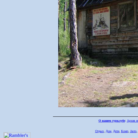
О нашем турклубе
:
Архив н
Отдых
,
Дом,
Дети
,
Комп
,
Авто