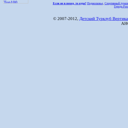
Если не в поход, то куда?
Подмосковье
,
Спортивный туриз
Города Рос
© 2007-2012,
Детский Турклуб Вертика
АНО