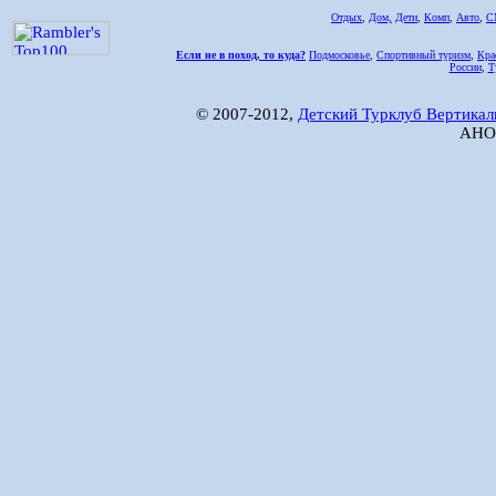
Отдых
,
Дом,
Дети
,
Комп
,
Авто
,
С
Если не в поход, то куда?
Подмосковье
,
Спортивный туризм
,
Кра
России
,
Т
© 2007-2012,
Детский Турклуб Вертикал
АНО 