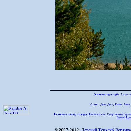
О нашем турклубе
:
Архив н
Отдых
,
Дом,
Дети
,
Комп
,
Авто
Если не в поход, то куда?
Подмосковье
,
Спортивный туриз
Города Рос
© 2007-2012,
Детский Турклуб Вертика