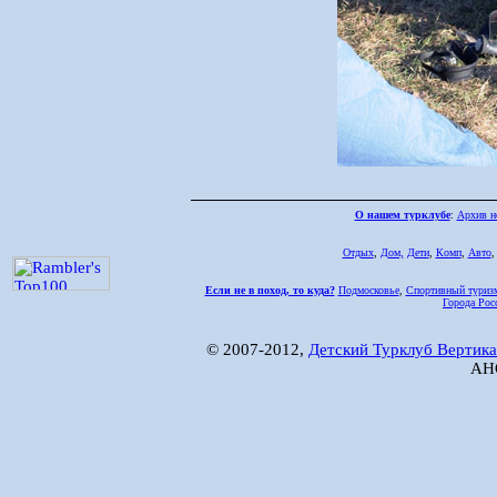
О нашем турклубе
:
Архив н
Отдых
,
Дом,
Дети
,
Комп
,
Авто
Если не в поход, то куда?
Подмосковье
,
Спортивный туриз
Города Рос
© 2007-2012,
Детский Турклуб Вертика
АНО