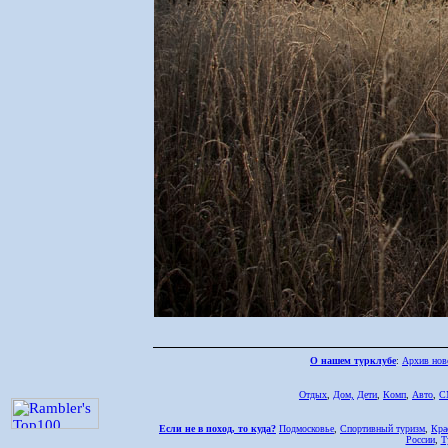
О нашем турклубе
:
Архив нов
Отдых
,
Дом,
Дети
,
Комп
,
Авто
,
С
Если не в поход, то куда?
Подмосковье
,
Спортивный туризм
,
Кра
России
,
Т