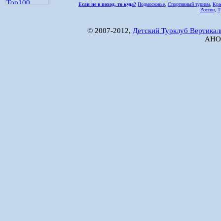
Если не в поход, то куда?
Подмосковье
,
Спортивный туризм
,
Кра
России
,
Т
© 2007-2012,
Детский Турклуб Вертикал
АНО 