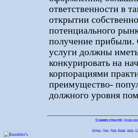
ответственности в т
открытии собственно
потенциального рынка
получение прибыли. 
услуги должны иметь
конкурировать на на
корпорациями практи
преимущество- попул
должного уровня пом
О нашем турклубе
:
Архив нов
Отдых
,
Дом,
Дети
,
Комп
,
Авто
,
С