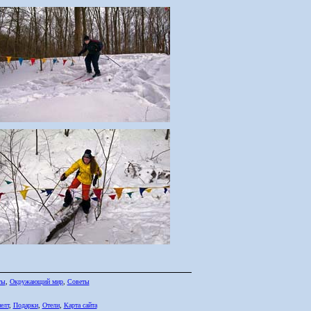
ты
,
Окружающий мир
,
Советы
елт
,
Подарки
,
Отели
,
Карта сайта