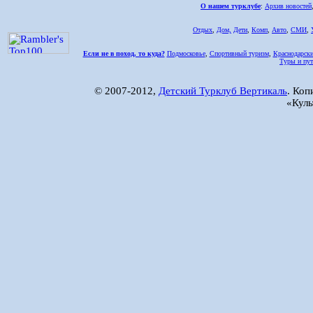
О нашем турклубе
:
Архив новостей
Отдых
,
Дом,
Дети
,
Комп
,
Авто
,
СМИ
,
Если не в поход, то куда?
Подмосковье
,
Спортивный туризм
,
Краснодарски
Туры и пут
© 2007-2012,
Детский Турклуб Вертикаль
. Коп
«Куль