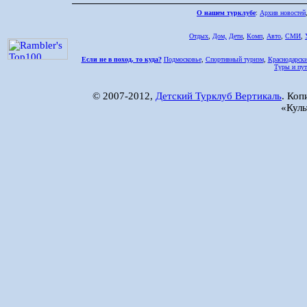
О нашем турклубе
:
Архив новостей
Отдых
,
Дом,
Дети
,
Комп
,
Авто
,
СМИ
,
Если не в поход, то куда?
Подмосковье
,
Спортивный туризм
,
Краснодарски
Туры и пут
© 2007-2012,
Детский Турклуб Вертикаль
. Коп
«Куль