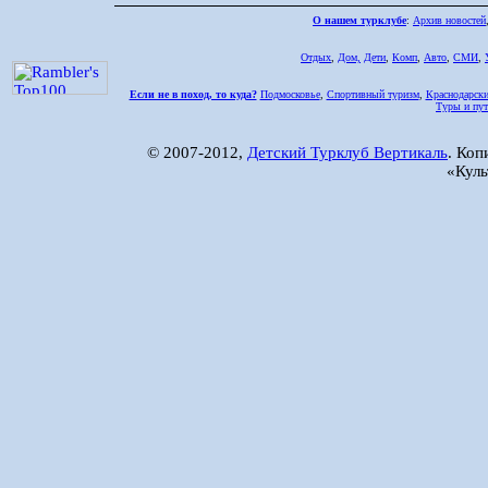
О нашем турклубе
:
Архив новостей
Отдых
,
Дом,
Дети
,
Комп
,
Авто
,
СМИ
,
Если не в поход, то куда?
Подмосковье
,
Спортивный туризм
,
Краснодарски
Туры и пут
© 2007-2012,
Детский Турклуб Вертикаль
. Коп
«Куль