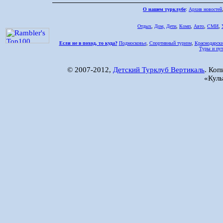
О нашем турклубе
:
Архив новостей
Отдых
,
Дом,
Дети
,
Комп
,
Авто
,
СМИ
,
Если не в поход, то куда?
Подмосковье
,
Спортивный туризм
,
Краснодарски
Туры и пут
© 2007-2012,
Детский Турклуб Вертикаль
. Коп
«Куль